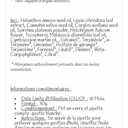
** Anti-oxydant d'origine naturelle.
Inci :
Helianthus annuus seed oil, Lippia citriodora leaf
extract, Cannabis sativa seed oil, Corylus avellana seed
oil, Spirulina platensis powder, Helichrysum italicum
flower, Tocopherol, Mélaleuca alternifolia leaf oil,
Cymbopogon martini oil, , Géraniol*, Terpinèole*, α-
Terpinène*, Limonène*, Acétate de géranyle*,
Terpinolène*, Farnesol*, Linalol*, Pinènes*, Beta-
Caryophyllènes*, Citral*.
* Allergènes naturellement présents dans les huiles
essentielles.
Informations complémentaires :
Date Limite d'Utilisation (DLUO) :
18 Mois.
Format :
30g.
Conditionnement :
Pot en verre et pipette
compte-goutte blanche.
Instructions :
Se servir de la pipette pour
prélever quelques gouttes d’huile, chauffez l'huile