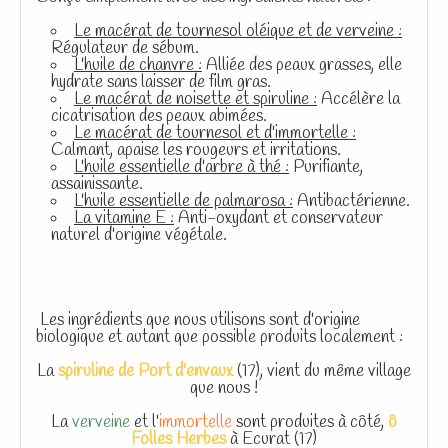
Le macérat de tournesol oléique et de verveine :
Régulateur de sébum.
L'huile de chanvre :
Alliée des peaux grasses, elle
hydrate sans laisser de film gras.
Le macérat de noisette et spiruline :
Accélère la
cicatrisation des peaux abimées.
Le macérat de tournesol et d'immortelle :
Calmant, apaise les rougeurs et irritations.
L'huile essentielle d'arbre à thé :
Purifiante,
assainissante.
L'huile essentielle de palmarosa :
Antibactérienne.
La vitamine E :
Anti-oxydant et conservateur
naturel d'origine végétale.
Les ingrédients que nous utilisons sont d'origine
biologique et autant que possible produits localement :
La
spiruline de Port d'envaux
(17), vient du même village
que nous !
La
verveine
et l'
immortelle
sont produites à côté,
ô
Folles Herbes
à Ecurat (17)