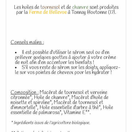
Les huiles de
tournesol
et de
chanvre
sont produites
par la
Ferme de Bellevue
à Tonnay Boutonne (17).
Conseils malins :
Il est possible d'utiliser le sérum seul ou d'en
prélever quelques gouttes à ajouter à votre crème
de nuit afin d'en accentuer les bienfaits !
S'il vous reste du sérum sur les doigts, appliquez-
le sur vos pointes de cheveux pour les hydrater !
Composition :
Macérat de tournesol et verveine
citronnée*, Huile de chanvre*, Macérat d'huile de
noisette et spiruline*, Macérat de tournesol et
d'immortelle*, Huile essentielle d'arbre à thé*, Huile
essentielle de palmarosa*, Vitamine E**.
* Ingrédients issus de l'agriculture biologique.