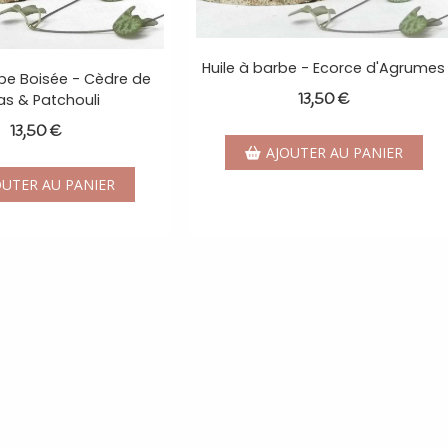
Huile à barbe - Ecorce d'Agrumes
rbe Boisée - Cèdre de
13,50
€
las & Patchouli
13,50
€
AJOUTER AU PANIER
OUTER AU PANIER