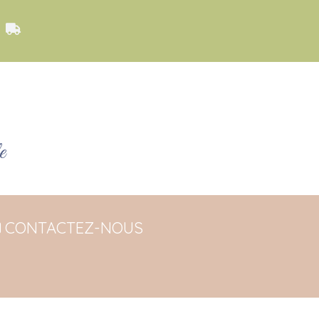
y

e
CONTACTEZ-NOUS