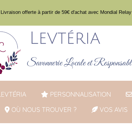
ivraison offerte à partir de 59€ d'achat avec Mondial
Rela
Savonnerie Locale et
Responsabl
EVTÉRIA
PERSONNALISATION
OÙ NOUS TROUVER ?
VOS AVIS