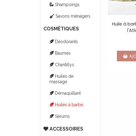
Shampoings
Savons ménagers
Huile à ba
COSMÉTIQUES
l'At
Déodorants
Baumes
AJ
Chantillys
Huiles de
massage
Démaquillant
Huiles à barbe
Sérums
ACCESSOIRES