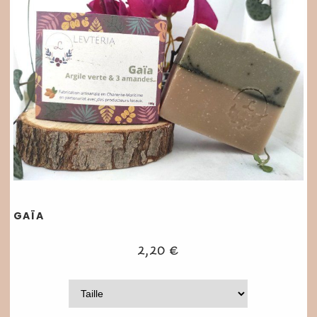
GAÏA
2,20
€