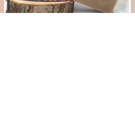
GAÏA
2,20
€
AJOUTER AU PANIER
NOUVEAU