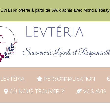
ivraison offerte à partir de 59€ d'achat avec Mondial
Rela
Savonnerie Locale et
Responsabl
LEVTÉRIA
PERSONNALISATION
OÙ NOUS TROUVER ?
VOS AVIS