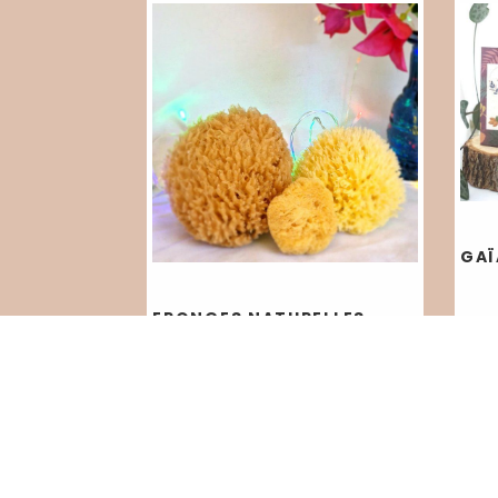
GAÏ
EPONGES NATURELLES
5,00
€