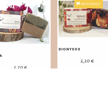
NOUVEAU
DIONYSOS
A
2,20
€
2,20
€
AJOUTER AU PANIE
AJOUTER AU PANIER