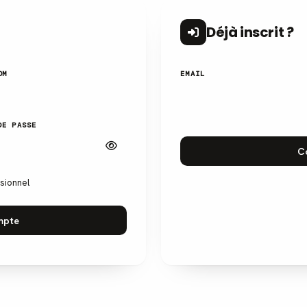
Déjà inscrit ?
OM
EMAIL
DE PASSE
C
ssionnel
mpte