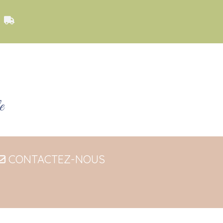
y

e
CONTACTEZ-NOUS